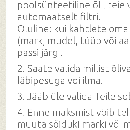
poolsünteetiline õli, teie
automaatselt filtri.
Oluline: kui kahtlete om
(mark, mudel, tüüp või aas
passi järgi.
2. Saate valida millist õl
läbipesuga või ilma.
3. Jääb üle valida Teile s
4. Enne maksmist võib te
muuta sõiduki marki või mu