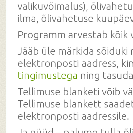
valikuvõimalus), õlivahet
ilma, õlivahetuse kuupäev
Programm arvestab kõik v
Jääb üle märkida sõiduki
elektronposti aadress, k
tingimustega
ning tasuda
Tellimuse blanketi võib vä
Tellimuse blankett saade
elektronposti aadressile.
Ja nüüd – palume tulla õl