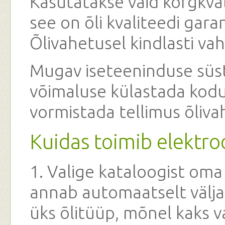
Kasutatakse vaid kõrgkvali
see on õli kvaliteedi garan
Õlivahetusel kindlasti vah
Mugav iseteeninduse süs
võimaluse külastada kodu
vormistada tellimus õliva
Kuidas toimib elektro
1. Valige kataloogist om
annab automaatselt välja
üks õlitüüp, mõnel kaks va